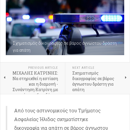
Σχηματισμός δικογραφίας σε βάρος άγνωστου δράστη
για απάτη
PREVIOUS ARTICLE
NEXT ARTICLE
ΜΙΧΑΛΗΣ ΚΑΤΡΙΝΗΣ:
Σχηματισμός
Να στηριχθεί η εστίαση
δικογραφίας σε βάρος
και η διαμονή -
άγνωστου δράστη για
Συνάντηση Κατρίνη με
απάτη
εκπροσώπους ξενοδόχων
και εστιατόρων του
Πύργου
Από τους αστυνομικούς του Τμήματος
Ασφαλείας Ήλιδας σχηματίστηκε
δικογραφία για απάτη σε βάρος άγνωστου