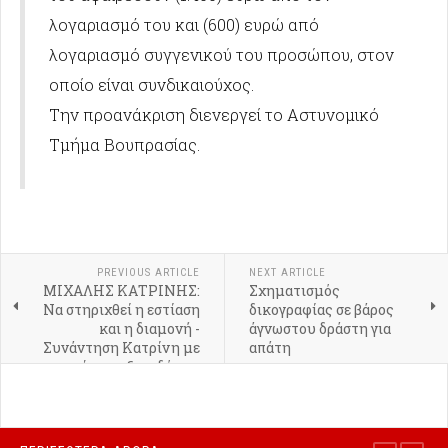
λογαριασμό του και (600) ευρώ από
λογαριασμό συγγενικού του προσώπου, στον
οποίο είναι συνδικαιούχος.
Tην προανάκριση διενεργεί το Αστυνομικό
Τμήμα Βουπρασίας.
PREVIOUS ARTICLE
NEXT ARTICLE
ΜΙΧΑΛΗΣ ΚΑΤΡΙΝΗΣ:
Σχηματισμός
Να στηριχθεί η εστίαση
δικογραφίας σε βάρος
και η διαμονή -
άγνωστου δράστη για
Συνάντηση Κατρίνη με
απάτη
εκπροσώπους ξενοδόχων
και εστιατόρων του
Πύργου