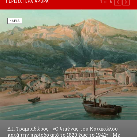
ΠΕΡΙΣΣΌΤΕΡΑ ΆΡΘΡΑ
of
1
6
PREVIOUS
NEXT
ΗΛΕΊΑ
Δ.Ι. Τραμπαδώρος - «Ο λιμένας του Κατακώλου
κατά την περίοδο από το 1820 έως το 1941» - Με