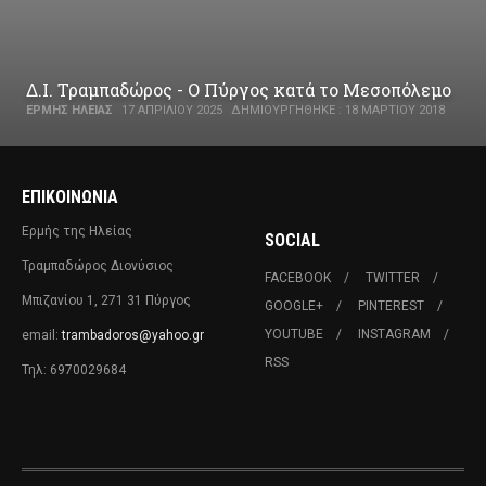
Δ.Ι. Τραμπαδώρος - Ο Πύργος κατά το Μεσοπόλεμο
ΕΡΜΉΣ ΗΛΕΊΑΣ
17 ΑΠΡΙΛΊΟΥ 2025
ΔΗΜΙΟΥΡΓΉΘΗΚΕ : 18 ΜΑΡΤΊΟΥ 2018
ΕΠΙΚΟΙΝΩΝΊΑ
Ερμής της Ηλείας
SOCIAL
Τραμπαδώρος Διονύσιος
FACEBOOK
TWITTER
Μπιζανίου 1, 271 31 Πύργος
GOOGLE+
PINTEREST
YOUTUBE
INSTAGRAM
email:
trambadoros@yahoo.gr
RSS
Τηλ: 6970029684