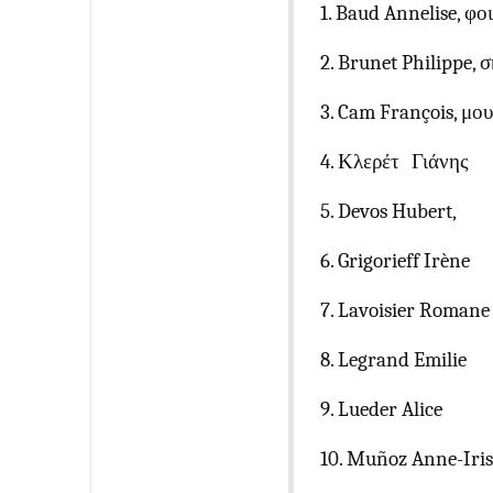
1. Baud Annelise, φ
2. Brunet Philippe,
3. Cam François, μο
4.
Κλερέτ
Γιάνης
5. Devos Hubert,
6. Grigorieff Irène
7. Lavoisier Romane
8. Legrand Emilie
9. Lueder Alice
10. Muñoz Anne-Iris