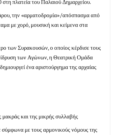
0 στη πλατεία του Παλαιού Δημαρχείου.
δάρου, την «αρματοδρομία»/απόσπασμα από
αμα με χορό, μουσική και κείμενα στα
έρο των Συρακουσών, ο οποίος κέρδισε τους
ην ίδρυση των Αγώνων, η Θεατρική Ομάδα
δημιουργεί ένα αριστούργημα της αρχαίας
ης μακράς και της μικρής συλλαβής
κε σύμφωνα με τους αρμονικούς νόμους της