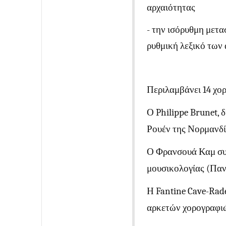
αρχαιότητας
- την ισόρυθμη μετα
ρυθμική λεξικό των
Περιλαμβάνει 14 χο
Ο Philippe Brunet, 
Ρουέν της Νορμανδία
Ο Φρανσουά Καμ συν
μουσικολογίας (Παν
Η Fantine Cave-Rade
αρκετών χορογραφιώ