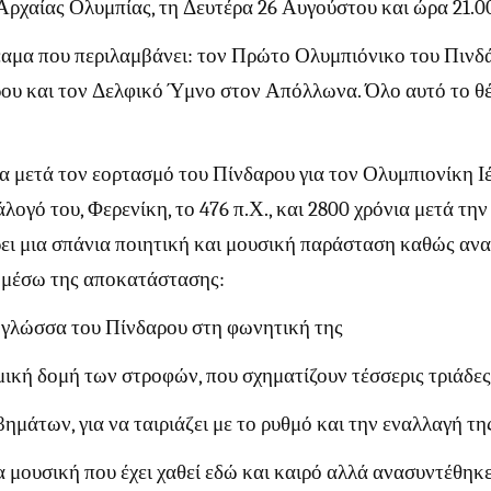
Αρχαίας Ολυμπίας, τη Δευτέρα 26 Αυγούστου και ώρα 21.0
θέαμα που περιλαμβάνει: τον Πρώτο Ολυμπιόνικο του Πιν
ρου και τον Δελφικό Ύμνο στον Απόλλωνα. Όλο αυτό το θέ
α μετά τον εορτασμό του Πίνδαρου για τον Ολυμπιονίκη Ι
λογό του, Φερενίκη, το 476 π.Χ., και 2800 χρόνια μετά τ
ι μια σπάνια ποιητική και μουσική παράσταση καθώς ανα
 μέσω της αποκατάστασης:
ή γλώσσα του Πίνδαρου στη φωνητική της
θμική δομή των στροφών, που σχηματίζουν τέσσερις τριάδες
βημάτων, για να ταιριάζει με το ρυθμό και την εναλλαγή τ
α μουσική που έχει χαθεί εδώ και καιρό αλλά ανασυντέθη