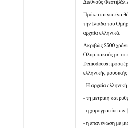
Διεθνούς Φεστιβάλ 
Πρόκειται για ένα 
την Ιλιάδα του Ομή
αρχαία ελληνικά.
Ακριβώς 2500 χρόνι
Ολυμπιακούς με το ά
Demodocos προσφέρε
ελληνικής μουσικής
- Η αρχαία ελληνικ
- τη μετρική και ρυ
- η χορογραφία των 
- η επανένωση με μι