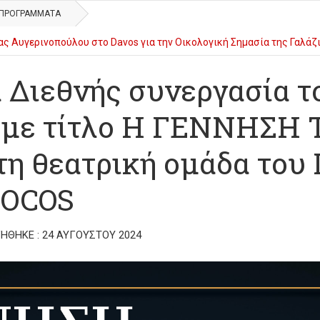
 ΠΡΟΓΡΆΜΜΑΤΑ
ς Αυγερινοπούλου στο Davos για την Οικολογική Σημασία της Γαλά
αστηρίου στο πλαίσιο του 27ου Διεθνούς Φεστιβάλ Κινηματογράφου Ο
α Διεθνής συνεργασία τ
ς με τίτλο Η ΓΕΝΝΗΣΗ
τη θεατρική ομάδα του
DOCOS
ΉΘΗΚΕ : 24 ΑΥΓΟΎΣΤΟΥ 2024