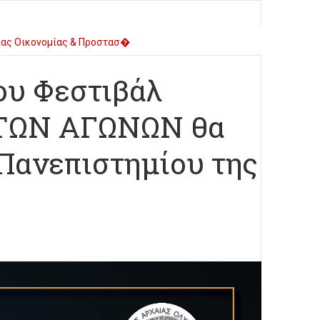
ζιας Οικονομίας & Προστασ�
λυμπίας για Παιδιά και Ν�
ου Φεστιβάλ
 ΤΩΝ ΑΓΩΝΩΝ θα
 Πανεπιστημίου της