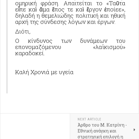
ομηρική φράση. Απαιτείται το «Τα
τα
ῦ
ε
πε κα
μα
πος τε κα
ργον
ποίεε»,
ἶ
ὶ
ἅ
ἔ
ὶ
ἔ
ἐ
δηλαδή η θεμελιώδης πολιτική και ηθική
αρχή της σύνδεσης λόγων και έργων.
Διότι,
Ο κίνδυνος των δυνάμεων του
επονομαζόμενου «λαϊκισμού»
καραδοκεί.
Καλή Χρονιά με υγεία
NEXT ARTICLE
Άρθρο του Μ. Κατρίνη -
Εθνική ανάγκη και
στρατηγική επιλογή η