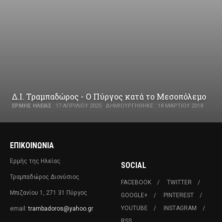
Δ.Ι. Τραμπαδώρος - Ο Πύργος κατά το Μεσοπόλεμο
ΕΡΜΉΣ ΗΛΕΊΑΣ
17 ΑΠΡΙΛΊΟΥ 2025
ΔΗΜΙΟΥΡΓΉΘΗΚΕ : 18 ΜΑΡΤΊΟΥ 2018
ΕΠΙΚΟΙΝΩΝΊΑ
Ερμής της Ηλείας
SOCIAL
Τραμπαδώρος Διονύσιος
FACEBOOK
TWITTER
Μπιζανίου 1, 271 31 Πύργος
GOOGLE+
PINTEREST
YOUTUBE
INSTAGRAM
email:
trambadoros@yahoo.gr
RSS