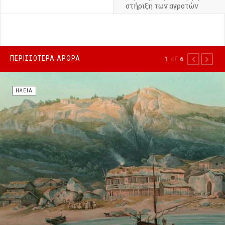
στήριξη των αγροτών
ΠΕΡΙΣΣΌΤΕΡΑ ΆΡΘΡΑ
of
1
6
PREVIOUS
NEXT
ΗΛΕΊΑ