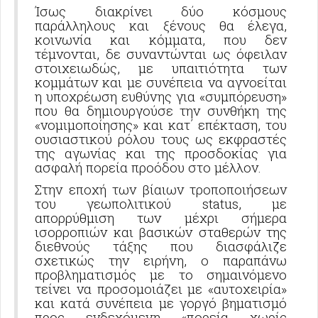
Ίσως διακρίνει δύο κόσμους
παράλληλους και ξένους θα έλεγα,
κοινωνία και κόμματα, που δεν
τέμνονται, δε συναντώνται ως όφειλαν
στοιχειωδώς, με υπαιτιότητα των
κομμάτων και με συνέπεια να αγνοείται
η υποχρέωση ευθύνης για «συμπόρευση»
που θα δημιουργούσε την συνθήκη της
«νομιμοποίησης» και κατ΄ επέκταση, του
ουσιαστικού ρόλου τους ως εκφραστές
της αγωνίας και της προσδοκίας για
ασφαλή πορεία προόδου στο μέλλον.
Στην εποχή των βίαιων τροποποιήσεων
του γεωπολιτικού
status
, με
απορρύθμιση των μέχρι σήμερα
ισορροπιών και βασικών σταθερών της
διεθνούς τάξης που διασφάλιζε
σχετικώς την ειρήνη, ο παραπάνω
προβληματισμός με το σημαινόμενο
τείνει να προσομοιάζει με «αυτοχειρία»
και κατά συνέπεια με γοργό βηματισμό
προς ενδεχόμενη «πορεία χωρίς