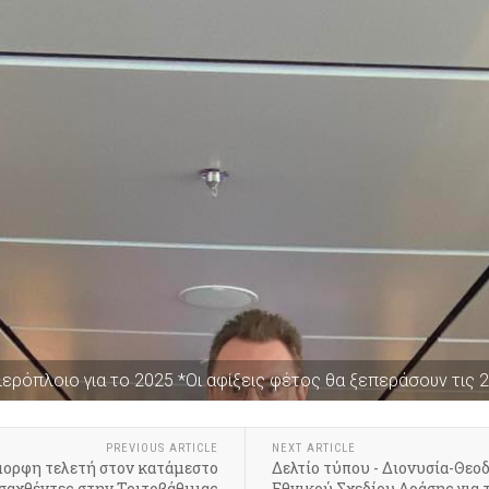
ιερόπλοιο για το 2025 *Οι αφίξεις φέτος θα ξεπεράσουν τις 
PREVIOUS ARTICLE
NEXT ARTICLE
μορφη τελετή στον κατάμεστο
Δελτίο τύπου - Διονυσία-Θεο
σαχθέντες στην Τριτοβάθμιας
Εθνικού Σχεδίου Δράσης για 