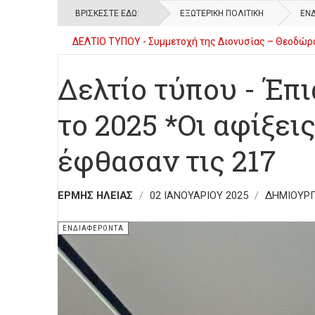
ΒΡΊΣΚΕΣΤΕ ΕΔΏ:
ΕΞΩΤΕΡΙΚΉ ΠΟΛΙΤΙΚΉ
ΕΝ
ΔΕΛΤΙΟ ΤΥΠΟΥ - Συμμετοχή της Διονυσίας – Θεοδώρα
Δελτίο τύπου - 2ο Γυμνάσιο Πύργου - Υλοποίηση Εργ
Δελτίο τύπου - Έπ
το 2025 *Οι αφίξει
έφθασαν τις 217
ΕΡΜΉΣ ΗΛΕΊΑΣ
02 ΙΑΝΟΥΑΡΊΟΥ 2025
ΔΗΜΙΟΥΡΓ
ΕΝΔΙΑΦΈΡΟΝΤΑ