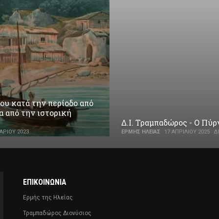
ου κατά την περίοδο από
α από την ιστορική
Δ.Ι. Τραμπαδώρος - Ο Πύ
ΑΡΊΟΥ 2023
ΕΡΜΉΣ ΗΛΕΊΑΣ
17 ΑΠΡΙΛΊΟΥ 2025
Δ
ΕΠΙΚΟΙΝΩΝΊΑ
Ερμής της Ηλείας
Τραμπαδώρος Διονύσιος