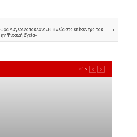
δώρα Αυγερινοπούλου: «Η Ηλεία στο επίκεντρο του
την Ψυχική Υγεία»
of
1
6
PREVIOUS
NEXT