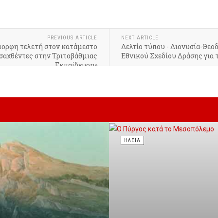
PREVIOUS ARTICLE
NEXT ARTICLE
μορφη τελετή στον κατάμεστο
Δελτίο τύπου - Διονυσία-Θεο
σαχθέντες στην Τριτοβάθμιας
Εθνικού Σχεδίου Δράσης για 
Εκπαίδευση»
ΗΛΕΊΑ