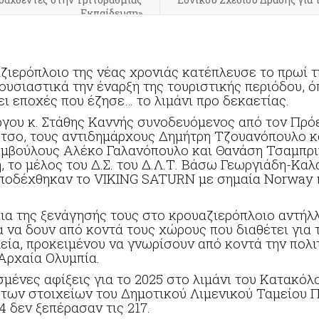
Εκπαίδευση»
ιερόπλοιο της νέας χρονιάς κατέπλευσε το πρωί τ
υσιαστικά την έναρξη της τουριστικής περιόδου, όπ
ι εποχές που έζησε… το λιμάνι προ δεκαετίας.
γου κ. Στάθης Καννής συνοδευόμενος από τον Πρό
τσο, τους αντιδημάρχους Δημήτρη Τζουανόπουλο κ
μβούλους Αλέκο Γαλανόπουλο και Θανάση Τσαμπριν
, το μέλος του Δ.Σ. του Δ.Λ.Τ. Βάσω Γεωργιάδη-Καλ
υποδέχθηκαν το
VIKING SATURN
με σημαία
Norway
εια της ξενάγησής τους στο κρουαζιερόπλοιο αντήλ
α να δουν από κοντά τους χώρους που διαθέτει για
ία, προκειμένου να γνωρίσουν από κοντά την πολιτ
Αρχαία Ολυμπία.
μένες αφίξεις για το 2025 στο λιμάνι του Κατακόλ
ι των στοιχείων του Δημοτικού Λιμενικού Ταμείου Π
4 δεν ξεπέρασαν τις 217.