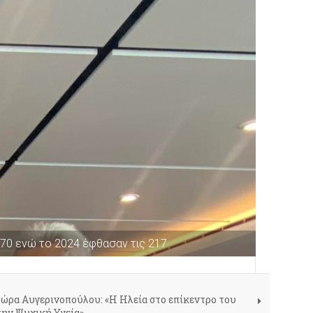
270 ενώ το 2024 έφθασαν τις 217
δώρα Αυγερινοπούλου: «Η Ηλεία στο επίκεντρο του
την Ψυχική Υγεία»