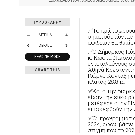
TYPOGRAPHY
✅
Το πρώτο κρουαζ
σηματοδοτώντας ο
MEDIUM
αφίξεων θα θυμίσε
DEFAULT
✅
Ο Δήμαρχος Πύρ
κ. Κώστα Νικολού
READING MODE
εντεταλμένους συ
Αθηνά Κρεστενίτη
SHARE THIS
Γιώργο Κονταξή 
πλάτος 28.8
m
.
✅
Κατά την διάρκ
είχαν την ευκαιρί
μετέφερε στην Ηλε
επισκεφθούν την 
✅
Οι προγραμματισ
2024, αφού, βάσε
στιγμή που το 202