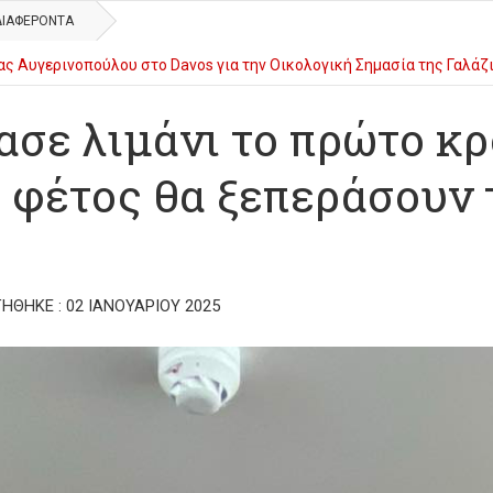
ΔΙΑΦΈΡΟΝΤΑ
ς Αυγερινοπούλου στο Davos για την Οικολογική Σημασία της Γαλά
αστηρίου στο πλαίσιο του 27ου Διεθνούς Φεστιβάλ Κινηματογράφου Ο
ιασε λιμάνι το πρώτο κ
ς φέτος θα ξεπεράσουν 
ΉΘΗΚΕ : 02 ΙΑΝΟΥΑΡΊΟΥ 2025