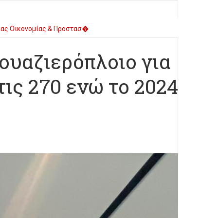
ζιας Οικονομίας & Προστασ�
λυμπίας για Παιδιά και Ν�
ρουαζιερόπλοιο για
τις 270 ενώ το 2024