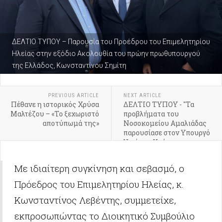
ΔΕΛΤΙΟ ΤΥΠΟΥ – Παρουσία του Προέδρου του Επιμελητηρίου
Ηλείας στην εξόδιο Ακολουθία του πρώην πρωθυπουργού
της Ελλάδος, Κωνσταντίνου Σημίτη
PREVIOUS ARTICLE
NEXT ARTICLE
Πέθανε η ιστορικός Χρύσα
ΔΕΛΤΙΟ ΤΥΠΟΥ - "Τα
Μαλτέζου – «Το ξεχωριστό
προβλήματα του
αποτύπωμά της»
Νοσοκομείου Αμαλιάδας
παρουσίασε στον Υπουργό
Υγείας ο Χρήστος
Χριστοδουλόπουλος -
Ζήτησε να γίνουν άμεσα
Με ιδιαίτερη συγκίνηση και σεβασμό, ο
γνωστές οι προθέσεις του
υπουργείου για το μέλλον
Πρόεδρος του Επιμελητηρίου Ηλείας, κ.
του νοσοκομείου"
Κωνσταντίνος Λεβέντης, συμμετείχε,
εκπροσωπώντας το Διοικητικό Συμβούλιο