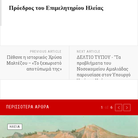
Πρόεδρος του Επιμελητηρίου Ηλείας
PREVIOUS ARTICLE
NEXT ARTICLE
Πέθανε η ιστορικός Χρύσα
ΔΕΛΤΙΟ ΤΥΠΟΥ - "Τα
Μαλτέζου – «Το ξεχωριστό
προβλήματα του
αποτύπωμά της»
Νοσοκομείου Αμαλιάδας
παρουσίασε στον Υπουργό
Υγείας ο Χρήστος
Χριστοδουλόπουλος -
Ζήτησε να γίνουν άμεσα
γνωστές οι προθέσεις του
υπουργείου για το μέλλον
ΠΕΡΙΣΣΌΤΕΡΑ ΆΡΘΡΑ
of
1
6
PREVIOUS
NEXT
του νοσοκομείου"
ΗΛΕΊΑ