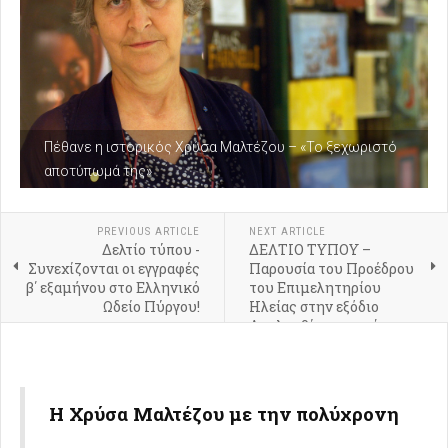
Πέθανε η ιστορικός Χρύσα Μαλτέζου – «Το ξεχωριστό
αποτύπωμά της»
PREVIOUS ARTICLE
NEXT ARTICLE
Δελτίο τύπου -
ΔΕΛΤΙΟ ΤΥΠΟΥ –
Συνεχίζονται οι εγγραφές
Παρουσία του Προέδρου
β΄ εξαμήνου στο Ελληνικό
του Επιμελητηρίου
Ωδείο Πύργου!
Ηλείας στην εξόδιο
Ακολουθία του πρώην
πρωθυπουργού της
Ελλάδος, Κωνσταντίνου
Σημίτη
Η Χρύσα Μαλτέζου με την πολύχρονη