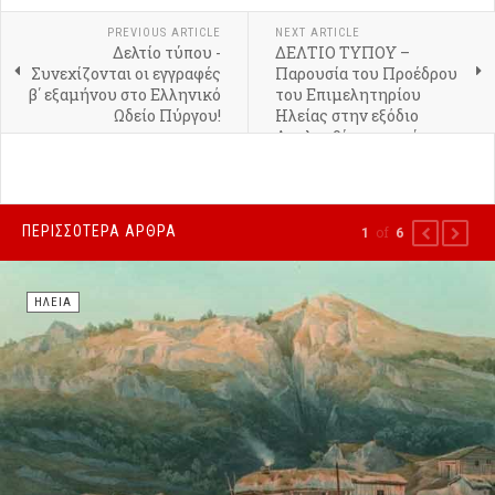
PREVIOUS ARTICLE
NEXT ARTICLE
Δελτίο τύπου -
ΔΕΛΤΙΟ ΤΥΠΟΥ –
Συνεχίζονται οι εγγραφές
Παρουσία του Προέδρου
β΄ εξαμήνου στο Ελληνικό
του Επιμελητηρίου
Ωδείο Πύργου!
Ηλείας στην εξόδιο
Ακολουθία του πρώην
πρωθυπουργού της
Ελλάδος, Κωνσταντίνου
Σημίτη
ΠΕΡΙΣΣΌΤΕΡΑ ΆΡΘΡΑ
of
1
6
PREVIOUS
NEXT
ΗΛΕΊΑ