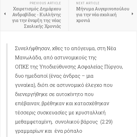
PREVIOUS ARTICLE
NEXT ARTICLE
Χαιρετισμός Δημάρχου
Μήνυμα Αυγερινοπούλου
Ανδραβίδας - Κυλλήνης
για την νέα σχολική
για την έναρξη της νέας
χρονιά
Σχολικής Χρονιάς
Συνελήφθησαν, χθες το απόγευμα, στη Νέα
Μανωλάδα, από αστυνομικούς της
ΟΠΚΕ της Υποδιεύθυνσης Ασφαλείας Πύργου,
δυο ημεδαποί (ένας άνδρας – μια
γυναίκα), διότι σε αστυνομικό έλεγχο που
διενεργήθηκε σε αυτοκίνητο που
επέβαιναν, βρέθηκαν και κατασχέθηκαν
τέσσερις συσκευασίες με κρυσταλλική
μεθαμφεταμίνη, συνολικού βάρους (2.29)
γραμμαρίων και ένα ρόπαλο