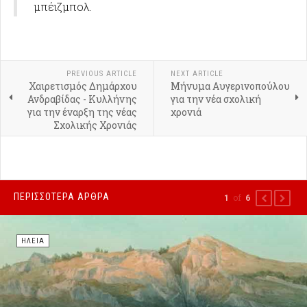
μπέιζμπολ.
PREVIOUS ARTICLE
NEXT ARTICLE
Χαιρετισμός Δημάρχου
Μήνυμα Αυγερινοπούλου
Ανδραβίδας - Κυλλήνης
για την νέα σχολική
για την έναρξη της νέας
χρονιά
Σχολικής Χρονιάς
ΠΕΡΙΣΣΌΤΕΡΑ ΆΡΘΡΑ
of
1
6
PREVIOUS
NEXT
ΗΛΕΊΑ