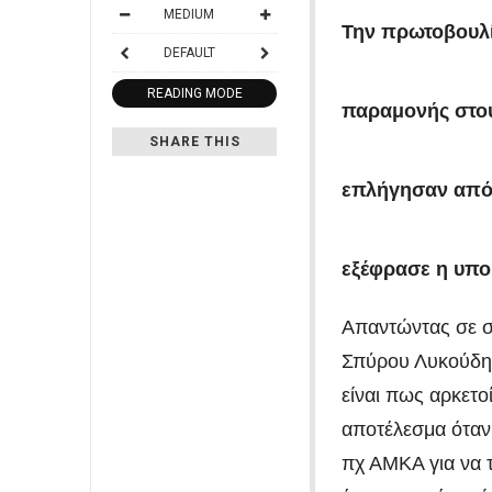
MEDIUM
Την πρωτοβουλί
DEFAULT
READING MODE
παραμονής στου
SHARE THIS
επλήγησαν από 
εξέφρασε η υπο
Απαντώντας σε σ
Σπύρου Λυκούδη 
είναι πως αρκετο
αποτέλεσμα όταν
πχ ΑΜΚΑ για να τ