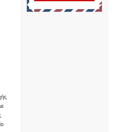
χής
με
ς
ίο