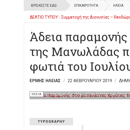
ΒΡΊΣΚΕΣΤΕ ΕΔΏ:
ΕΠΙΚΑΙΡΌΤΗΤΑ
ΗΛΕΊΑ
Δελτίο τύπου - 2ο Γυμνάσιο Πύργου - Υλοποίηση Εργ
ΔΕΛΤΙΟΝ ΤΥΠΟΥ - Πνευματική Ἐκδήλωση γιά τούς τρε
Άδεια παραμονής 
της Μανωλάδας π
φωτιά του Ιουλίο
ΕΡΜΉΣ ΗΛΕΊΑΣ
22 ΦΕΒΡΟΥΑΡΊΟΥ 2019
ΔΗΜΙ
Άδεια παραμονής στο μετανάστες εργάτες 
ΗΛΕΊΑ
TYPOGRAPHY