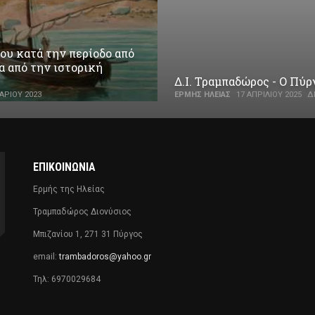
ου κατά την περίοδο από
α από την ιστορική
Δ.Ι. Τραμπαδώρος - Ο Πύ
ΑΡΊΟΥ 2023
ΕΡΜΉΣ ΗΛΕΊΑΣ
17 ΑΠΡΙΛΊΟΥ 2025
Δ
ΕΠΙΚΟΙΝΩΝΊΑ
Ερμής της Ηλείας
Τραμπαδώρος Διονύσιος
Μπιζανίου 1, 271 31 Πύργος
email:
trambadoros@yahoo.gr
Τηλ: 6970029684