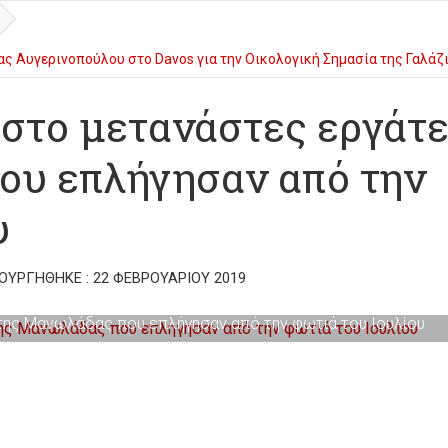
αστηρίου στο πλαίσιο του 27ου Διεθνούς Φεστιβάλ Κινηματογράφου Ο
ῖς Ἱεράρχες
στο μετανάστες εργάτ
ου επλήγησαν από την
υ
ΟΥΡΓΉΘΗΚΕ : 22 ΦΕΒΡΟΥΑΡΊΟΥ 2019
της Μανωλάδας που επλήγησαν από την φωτιά του Ιουλίου