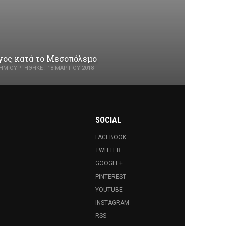
ργος κατά το Μεσοπόλεμο
ΗΜΙΟΥΡΓΉΘΗΚΕ : 18 ΜΑΡΤΊΟΥ 2018
SOCIAL
FACEBOOK
TWITTER
GOOGLE+
PINTEREST
YOUTUBE
INSTAGRAM
RSS