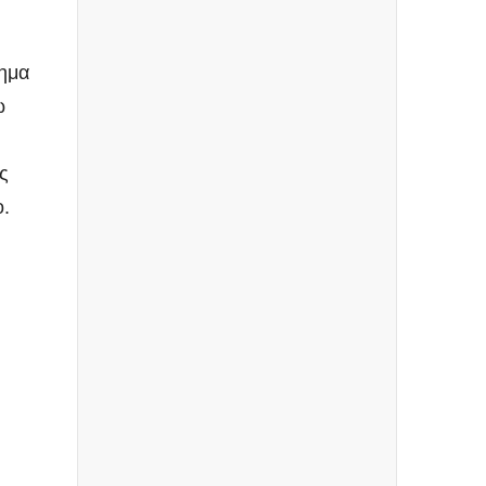
λημα
ώ
ς
ο.