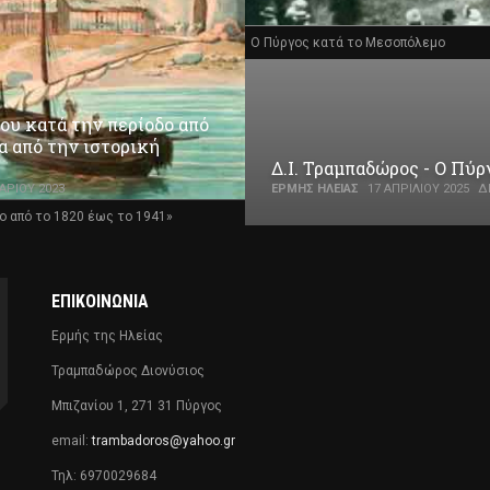
Ο Πύργος κατά το Μεσοπόλεμο
ου κατά την περίοδο από
α από την ιστορική
Δ.Ι. Τραμπαδώρος - Ο Πύ
ΑΡΊΟΥ 2023
ΕΡΜΉΣ ΗΛΕΊΑΣ
17 ΑΠΡΙΛΊΟΥ 2025
Δ
ο από το 1820 έως το 1941»
ΕΠΙΚΟΙΝΩΝΊΑ
Ερμής της Ηλείας
Τραμπαδώρος Διονύσιος
Μπιζανίου 1, 271 31 Πύργος
email:
trambadoros@yahoo.gr
Τηλ: 6970029684