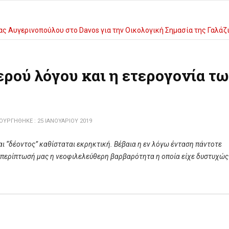
ς Αυγερινοπούλου στο Davos για την Οικολογική Σημασία της Γαλά
αστηρίου στο πλαίσιο του 27ου Διεθνούς Φεστιβάλ Κινηματογράφου Ο
ερού λόγου και η ετερογονία τ
ΥΡΓΉΘΗΚΕ : 25 ΙΑΝΟΥΑΡΊΟΥ 2019
αι “δέοντος” καθίσταται εκρηκτική. Βέβαια η εν λόγω ένταση πάντοτε
ν περίπτωσή μας η νεοφιλελεύθερη βαρβαρότητα η οποία είχε δυστυχώς