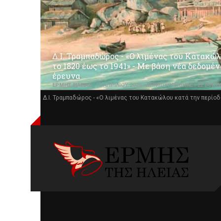
Δ.Ι. Τραμπαδώρος - «Ο λιμένας του Κατακώλ
το 1820 έως το 1941» - Με βάση νέα δεδομέν
έρευνα
ΕΡΜΉΣ ΗΛΕΊΑΣ
17 ΑΠΡΙΛΊΟΥ 2025
ΔΗΜΙΟΥΡΓΉΘΗΚΕ : 22 ΙΑΝΟΥ
Δ.Ι. Τραμπαδώρος - «Ο λιμένας του Κατακώλου κατά την περίοδ