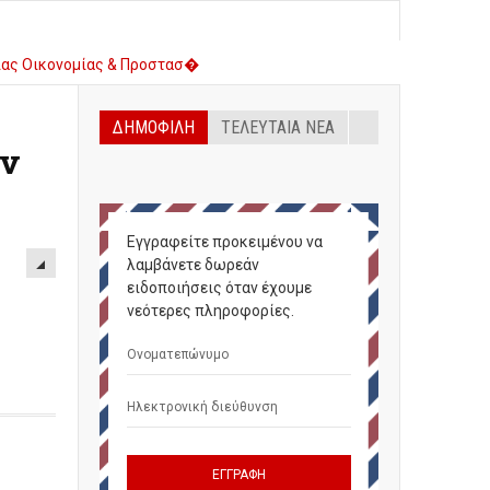
ζιας Οικονομίας & Προστασ�
λυμπίας για Παιδιά και Ν�
ΔΗΜΟΦΙΛΉ
ΤΕΛΕΥΤΑΊΑ ΝΈΑ
ων
Εγγραφείτε προκειμένου να
λαμβάνετε δωρεάν
ειδοποιήσεις όταν έχουμε
νεότερες πληροφορίες.