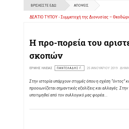
ΒΡΊΣΚΕΣΤΕ ΕΔΏ:
ΑΠΌΨΕΙΣ
ΔΕΛΤΙΟ ΤΥΠΟΥ - Συμμετοχή της Διονυσίας – Θεοδώρα
Δελτίο τύπου - 2ο Γυμνάσιο Πύργου - Υλοποίηση Εργ
Η προ-πορεία του αριστ
σκοπών
ΕΡΜΉΣ ΗΛΕΊΑΣ
ΠΑΝΤΕΛΆΔΗΣ Γ.
25 ΙΑΝΟΥΑΡΊΟΥ 2019
ΔΗΜΙΟ
Στην ιστορία υπάρχουν στιγμές όπου η σχέση “όντος” κ
προοιωνίζεται σημαντικές εξελίξεις και αλλαγές. Στη
υποτιμηθεί από τον συλλογικό μας φορέα...