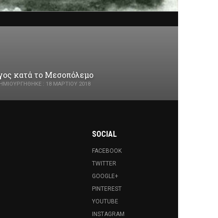
ργος κατά το Μεσοπόλεμο
ΗΜΙΟΥΡΓΉΘΗΚΕ : 18 ΜΑΡΤΊΟΥ 2018
SOCIAL
FACEBOOK
TWITTER
GOOGLE+
PINTEREST
YOUTUBE
INSTAGRAM