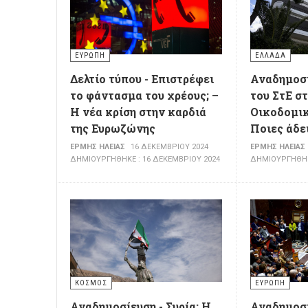
ΕΥΡΏΠΗ
ΕΛΛΆΔΑ
Δελτίο τύπου - Επιστρέφει
Αναδημοσί
το φάντασμα του χρέους; –
του ΣτΕ σ
Η νέα κρίση στην καρδιά
Οικοδομι
της Ευρωζώνης
Ποιες άδε
ΕΡΜΉΣ ΗΛΕΊΑΣ
16 ΔΕΚΕΜΒΡΊΟΥ 2024
ΕΡΜΉΣ ΗΛΕΊΑΣ
ΔΗΜΙΟΥΡΓΉΘΗΚΕ : 16 ΔΕΚΕΜΒΡΊΟΥ 2024
ΔΗΜΙΟΥΡΓΉΘΗΚΕ
ΚΌΣΜΟΣ
ΕΥΡΏΠΗ
Αναδημοσίευση - Συρία: Η
Αναδημοσί