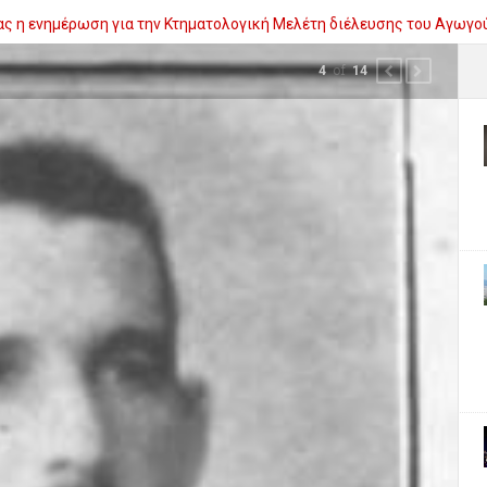
ίας η ενημέρωση για την Κτηματολογική Μελέτη διέλευσης του Αγωγο
 έργων οδικής ασφάλειας παραμένει η Ηλεία
of
5
14
PREVIOUS
NEXT