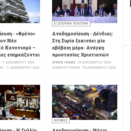
ΕΞΩΤΕΡΙΚΉ ΠΟΛΙΤΙΚΉ
ευση - «Φρένο»
Aναδημοσίευση - Δένδιας:
τον Νέο
Στη Συρία ξεκινάει μία
κό Κανονισμό –
αβέβαιη μέρα- Ανάγκη
ιες επηρεάζονται
προστασίας Χριστιανών
11 ΔΕΚΕΜΒΡΊΟΥ 2024
ΕΡΜΉΣ ΗΛΕΊΑΣ
09 ΔΕΚΕΜΒΡΊΟΥ 2024
 : 11 ΔΕΚΕΜΒΡΊΟΥ 2024
ΔΗΜΙΟΥΡΓΉΘΗΚΕ : 09 ΔΕΚΕΜΒΡΊΟΥ 2024
ΚΌΣΜΟΣ
ευση - Η Γαλλία
Αναδημοσίευση - Νότια