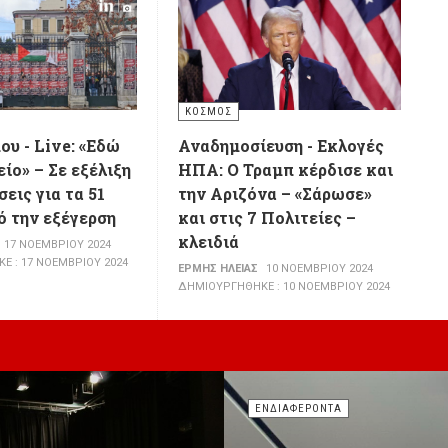
ΚΌΣΜΟΣ
ου - Live: «Εδώ
Αναδημοσίευση - Εκλογές
ίο» – Σε εξέλιξη
ΗΠΑ: Ο Τραμπ κέρδισε και
εις για τα 51
την Αριζόνα – «Σάρωσε»
ό την εξέγερση
και στις 7 Πολιτείες –
κλειδιά
17 ΝΟΕΜΒΡΊΟΥ 2024
 : 17 ΝΟΕΜΒΡΊΟΥ 2024
ΕΡΜΉΣ ΗΛΕΊΑΣ
10 ΝΟΕΜΒΡΊΟΥ 2024
ΔΗΜΙΟΥΡΓΉΘΗΚΕ : 10 ΝΟΕΜΒΡΊΟΥ 2024
ΕΝΔΙΑΦΈΡΟΝΤΑ