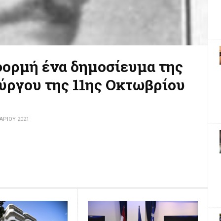
Πύργος κατά το Μεσοπόλεμο
ΟΥ 2018
 κυρίες επιδεικνύουν τον φετιχισμό τους στα
πεν-μιξτ», τα προκλητικά μεικτά μπάνια.