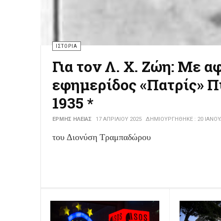
ΗΛΕΊΑ
Δ.Ι. Τραμπαδώρος - Ο 
ΕΡΜΉΣ ΗΛΕΊΑΣ
17 ΑΠΡΙΛΊΟΥ 2025
ΔΗΜΙΟΥΡΓΉΘΗΚΕ : 18 ΜΑΡΤΊ
Τσάρλεστον και φοξτροτ κυριαρχούν. Οι
καπέλα. Οι πλαζ φιλοξενούν τα πρώτα «μ