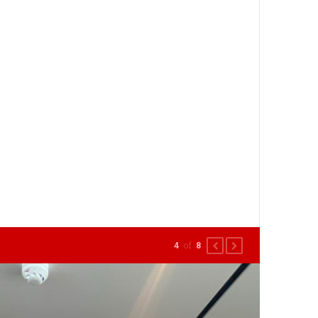
of
5
8
PREVIOUS
NEXT