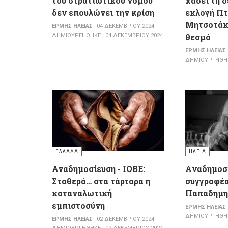
του στρατιωτικού νόμου
χάσει τη 
δεν επουλώνει την κρίση
εκλογή Πτ
Μητσοτάκη
ΕΡΜΉΣ ΗΛΕΊΑΣ
04 ΔΕΚΕΜΒΡΊΟΥ 2024
θεσμό
ΔΗΜΙΟΥΡΓΉΘΗΚΕ : 04 ΔΕΚΕΜΒΡΊΟΥ 2024
ΕΡΜΉΣ ΗΛΕΊΑΣ
ΔΗΜΙΟΥΡΓΉΘΗΚΕ
ΕΛΛΆΔΑ
ΗΛΕΊΑ
Αναδημοσίευση - ΙΟΒΕ:
Aναδημοσί
Σταθερά… στα τάρταρα η
συγγραφέα
καταναλωτική
Παπαδημη
εμπιστοσύνη
ΕΡΜΉΣ ΗΛΕΊΑΣ
ΔΗΜΙΟΥΡΓΉΘΗΚΕ
ΕΡΜΉΣ ΗΛΕΊΑΣ
02 ΔΕΚΕΜΒΡΊΟΥ 2024